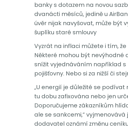
banky s dotazem na novou sazbu 
dvanácti měsíců, jedině u AirB
úvěr nijak navyšovat, může být vy
šuplíku staré smlouvy
Vyzrát na inflaci můžete i tím, 
Některé mohou být nevýhodné a je
snížit vyjednáváním například s
pojišťovny. Nebo si za nižší či s
„U energií je důležité se podívat
tu dobu zafixována nebo jen urč
Doporučujeme zákazníkům hlídat 
ale se sankcemi,“ vyjmenovává jed
dodavatel oznámí změnu ceníku a