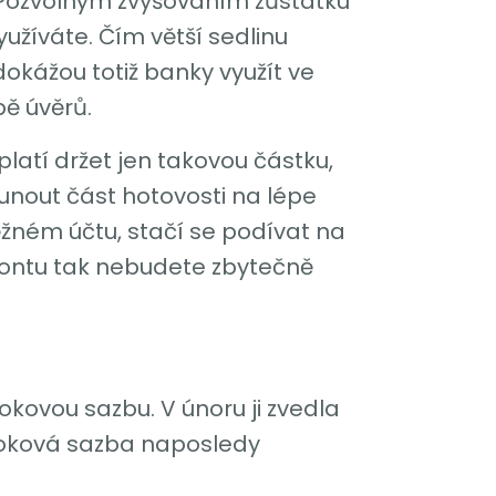
 Pozvolným zvyšováním zůstatku
yužíváte. Čím větší sedlinu
 dokážou totiž banky využít ve
ě úvěrů.
atí držet jen takovou částku,
sunout část hotovosti na lépe
běžném účtu, stačí se podívat na
kontu tak nebudete zbytečně
okovou sazbu. V únoru ji zvedla
úroková sazba naposledy