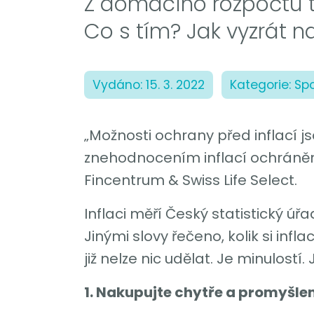
Z domácího rozpočtu t
Co s tím? Jak vyzrát na
Vydáno: 15. 3. 2022
Kategorie: Sp
„Možnosti ochrany před inflací js
znehodnocením inflací ochráněny
Fincentrum & Swiss Life Select.
Inflaci měří Český statistický úřa
Jinými slovy řečeno, kolik si infl
již nelze nic udělat. Je minulostí.
1. Nakupujte chytře a promyšle