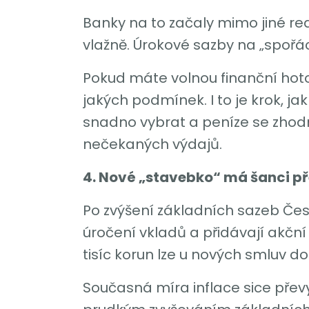
Banky na to začaly mimo jiné re
vlažně. Úrokové sazby na „spořácí
Pokud máte volnou finanční hotov
jakých podmínek. I to je krok, jak
snadno vybrat a peníze se zhodn
nečekaných výdajů.
4. Nové „stavebko“ má šanci př
Po zvýšení základních sazeb Česk
úročení vkladů a přidávají akčn
tisíc korun lze u nových smluv do
Současná míra inflace sice přev