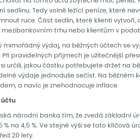
enechávat na tomto účtu zbytečně moc peněz.
í sedlinu. Tedy volně ležící peníze, které nev
nout ruce. Část sedlin, které klienti vytvoří,
a mezibankovním trhu nebo klientům v podob
 mimořádný výdaj, na běžných účtech se vypl
 Při pravidelných příjmech je užitečnější pře
si určili, jakou částku potřebujete držet na 
idelné výdaje jednoduše sečíst. Na běžném 
ladem, a navíc je znehodnocuje inflace.
 účtu
Česká národní banka tím, že zvedá základní úr
% na 4,5 %. Ve stejné výši se tato klíčová 
ed 20 lety.