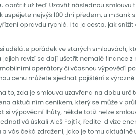
obrátit už teď. Uzavřít následnou smlouvu 
ank uspějete nejvýš 100 dní předem, u mBan
řízení opravdu rychlé. I to je cesta, jak sníž
že si uděláte pořádek ve starých smlouvách, k
jich revizí se dají ušetřit nemalé finance 
 mobilními operátory či včasnou výpovědí pov
tejnou cenu můžete sjednat pojištění s výrazně
 na to, zda je smlouva uzavřena na dobu určit
ena aktuálním ceníkem, který se může v prů
si výpovědní lhůty, někde totiž nelze smlou
notlivá úskalí Aleš Fojtík, ředitel divize ene
 vás čeká zdražení, jako je tomu aktuálně u