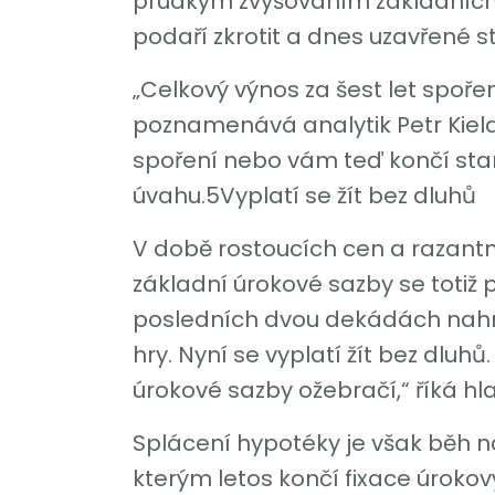
prudkým zvyšováním základních ú
podaří zkrotit a dnes uzavřené 
„Celkový výnos za šest let spoře
poznamenává analytik Petr Kiel
spoření nebo vám teď končí star
úvahu.5Vyplatí se žít bez dluhů
V době rostoucích cen a razantní
základní úrokové sazby se totiž
posledních dvou dekádách nahrá
hry. Nyní se vyplatí žít bez dluh
úrokové sazby ožebračí,“ říká h
Splácení hypotéky je však běh na
kterým letos končí fixace úrokov