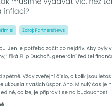
ak musíme vydávat víc, než to
 inflaci?
ořím si
Zdroj: PartnersNews
ou. Jen je potřeba začít co nejdřív. Aby byly
,“ říká Filip Duchoň, generální ředitel fina
d zpětně. Vždy zveřejní číslo, o kolik jsou let
ace ukousla z vašich úspor. Ano. Minulý čas je 
 Jediné, co lze, je připravit se na budoucnost.
ně