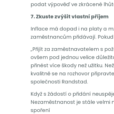
podat výpověď ve zkrácené lhůtě
7. Zkuste zvýšit vlastní příjem
Inflace má dopad i na platy a mz
zaměstnancům přidávají. Pokud t
„Přijít za zaměstnavatelem s p
ovšem pod jednou velice důležit
přinést více škody než užitku. 
kvalitně se na rozhovor připrav
společnosti Randstad.
Když s žádostí o přidání neuspěje
Nezaměstnanost je stále velmi n
spoření