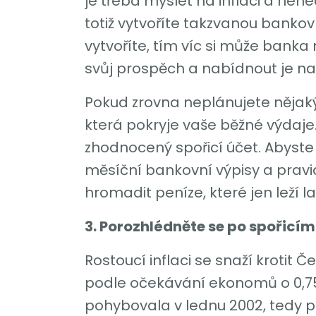
je třeba myslet na inflaci a n
totiž vytvoříte takzvanou bankovn
vytvoříte, tím víc si může banka m
svůj prospěch a nabídnout je n
Pokud zrovna neplánujete nějaký
která pokryje vaše běžné výdaje.
zhodnocený spořicí účet. Abyste 
měsíční bankovní výpisy a prav
hromadit peníze, které jen leží 
3. Porozhlédněte se po spořicím
Rostoucí inflaci se snaží krotit 
podle očekávání ekonomů o 0,75 
pohybovala v lednu 2002, tedy př