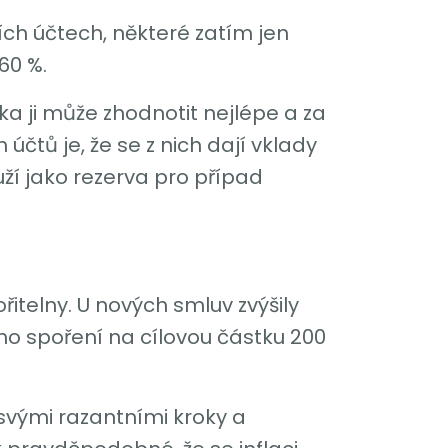
ch účtech, některé zatím jen
60 %.
ka ji může zhodnotit nejlépe a za
 účtů je, že se z nich dají vklady
ží jako rezerva pro případ
itelny. U nových smluv zvýšily
ho spoření na cílovou částku 200
.
svými razantními kroky a