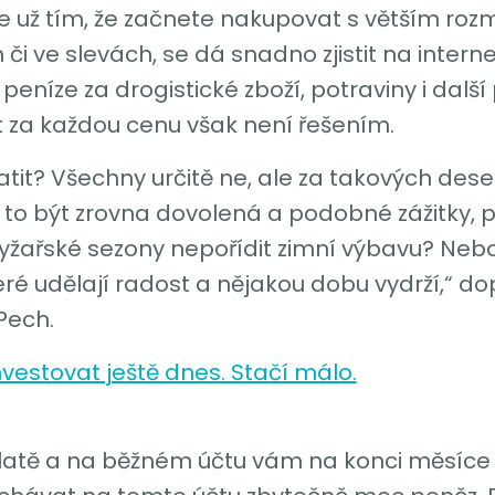
še už tím, že začnete nakupovat s větším ro
i ve slevách, se dá snadno zjistit na intern
 peníze za drogistické zboží, potraviny i dalš
it za každou cenu však není řešením.
utratit? Všechny určitě ne, ale za takových d
 to být zrovna dovolená a podobné zážitky, p
lyžařské sezony nepořídit zimní výbavu? Nebo
eré udělají radost a nějakou dobu vydrží,“ do
Pech.
vestovat ještě dnes. Stačí málo.
výplatě a na běžném účtu vám na konci měsíce