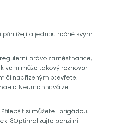
 přihlížejí a jednou ročně svým
 regulérní právo zaměstnance,
nak vám může takový rozhovor
m či nadřízeným otevřete,
Michaela Neumannová ze
řilepšit si můžete i brigádou.
k. 8Optimalizujte penzijní