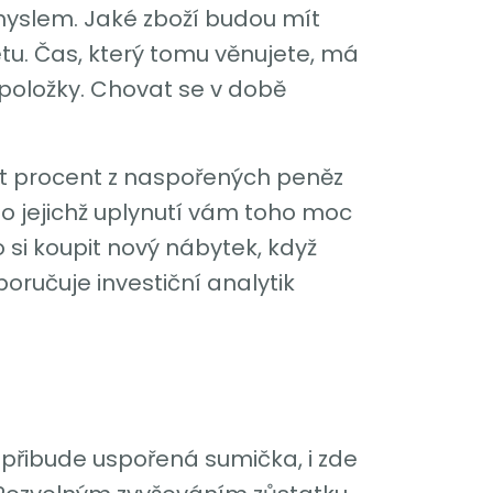
zmyslem. Jaké zboží budou mít
etu. Čas, který tomu věnujete, má
í položky. Chovat se v době
eset procent z naspořených peněz
o jejichž uplynutí vám toho moc
 si koupit nový nábytek, když
poručuje investiční analytik
 přibude uspořená sumička, i zde