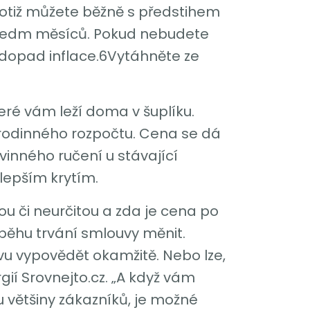
totiž můžete běžně s předstihem
k sedm měsíců. Pokud nebudete
it dopad inflace.6Vytáhněte ze
teré vám leží doma v šuplíku.
z rodinného rozpočtu. Cena se dá
inného ručení u stávající
 lepším krytím.
ou či neurčitou a zda je cena po
běhu trvání smlouvy měnit.
vu vypovědět okamžitě. Nebo lze,
rgií Srovnejto.cz. „A když vám
 většiny zákazníků, je možné