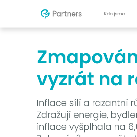
Kdo jsme
Zmapováno:
vyzrát na r
Inflace sílí a razantn
Zdražují energie, bydle
inflace vyšplhala na 6