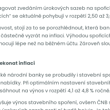
agovat zvedáním úrokových sazeb na spořicí
ch“ se aktuálně pohybují v rozpětí 2,50 až 3,
ost, stojí za to se porozhlédnout, která ban
 částečně vyzrát na inflaci. Výhodou spořicích
ocují lépe než na běžném účtu. Zároveň slou
ekonat inflaci
é národní banky se probudily i stavební spoř
í nabídky. Při optimálním nastavení stavební
sáhnout na výnos v rozpětí 4,1 až 4,8 % ročně
yšuje výnos stavebního spoření, ovšem ČNB 