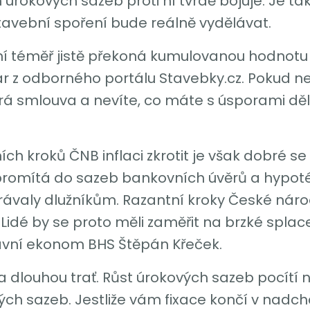
rokových sazeb proti ní tvrdě bojuje. Je tak
stavební spoření bude reálně vydělávat.
ní téměř jistě překoná kumulovanou hodnotu 
ar z odborného portálu Stavebky.cz. Pokud 
á smlouva a nevíte, co máte s úsporami dělat
ch kroků ČNB inflaci zkrotit je však dobré s
 promítá do sazeb bankovních úvěrů a hypoté
valy dlužníkům. Razantní kroky České náro
ů. Lidé by se proto měli zaměřit na brzké splac
lavní ekonom BHS Štěpán Křeček.
 dlouhou trať. Růst úrokových sazeb pocítí n
ých sazeb. Jestliže vám fixace končí v nadch