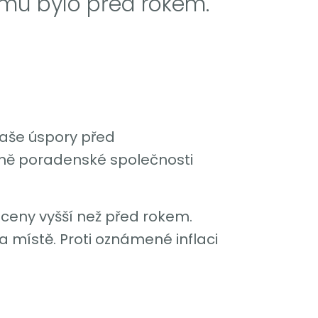
mu bylo před rokem.
 vaše úspory před
nčně poradenské společnosti
os ceny vyšší než před rokem.
na místě. Proti oznámené inflaci