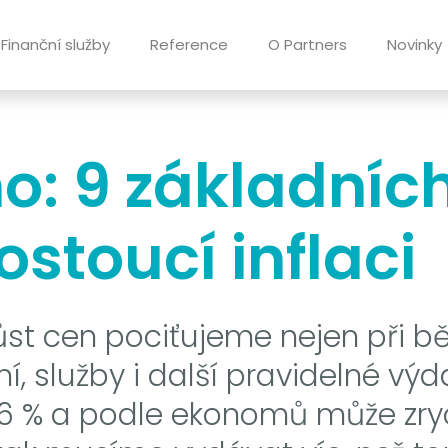
Finanční služby
Reference
O Partners
Novinky
 9 základních 
ostoucí inflaci
í růst cen pociťujeme nejen při
ní, služby i další pravidelné vý
,6 % a podle ekonomů může zrych