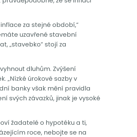
 pravděpodobné, že se inflaci
inflace za stejné období,“
nemáte uzavřené stavební
, „stavebko“ stojí za
e vyhnout dluhům. Zvýšení
k. „Nízké úrokové sazby v
dní banky však mění pravidla
ení svých závazků, jinak je vysoké
oví žadatelé o hypotéku a ti,
ázejícím roce, nebojte se na