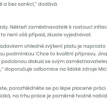
 a bez sankcí,“ dodává.
dy. Někteří zaměstnavatelé k rostoucí inflaci
o není váš případ, zkuste vyjednávat.
ožadavkem ohledně zvýšení platu je naprosto
ou podmínkou: Chce to kvalitní přípravu. Ji
Než podobnou diskusi se svým zaměstnavatele
te,“ doporučuje odbornice na lidské zdroje 
te, porozhlédněte se po lépe placené práci. P
ízká, na trhu práce je poměrně hodně nabíde