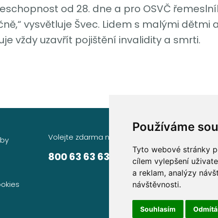
schopnost od 28. dne a pro OSVČ řemeslník
čně,“ vysvětluje Švec. Lidem s malými dětmi 
vždy uzavřít pojištění invalidity a smrti.
Používáme sou
Volejte zdarma na
Sídlo společnosti
žby
Tyto webové stránky po
Partners Financial Serv
800 63 63 63
cílem vylepšení uživat
Prague Gate, 4. patro
a reklam, analýzy návš
Türkova 2319/5b, 149 
ookies
návštěvnosti.
Praha 4 – Chodov
Souhlasím
Odmít
IČ: 276 99 781