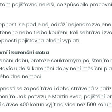
řitom pojišťovna neřeší, co způsobilo pracov
pnosti se podle něj odráží nejenom zvolené č
ištěného nebo třeba kouření. Roli sehrává i 
nosti pojišťovna plnění vyplatí.
vní i karenční doba
karenční dobu, protože soukromým pojištěním ř
víc u delší karenční doby není měsíční plat
mého dne nemoci.
nosti se započítává i doba strávená v naříz
ním. Jak potvrzuje Martin Švec, pojištění 
 dávce 400 korun vyjít na více než 500 korun