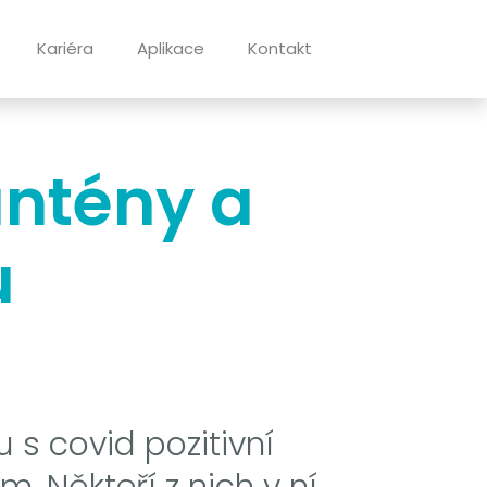
Kariéra
Aplikace
Kontakt
antény a
u
 s covid pozitivní
. Někteří z nich v ní