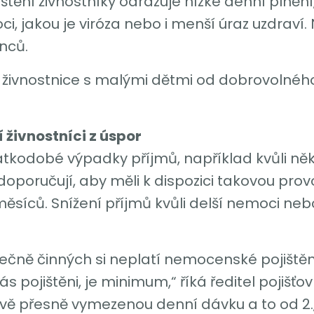
ění živnostníky odrazuje nízké denní plnění,
ci, jakou je viróza nebo i menší úraz uzdraví.
nců.
– živnostnice s malými dětmi od dobrovolné
živnostníci z úspor
 krátkodobé výpadky příjmů, například kvůli ně
doporučují, aby měli k dispozici takovou provo
ěsíců. Snížení příjmů kvůli delší nemoci nebo
ně činných si neplatí nemocenské pojištění. 
s pojištěni, je minimum,“ říká ředitel pojišťo
vě přesně vymezenou denní dávku a to od 2., 3