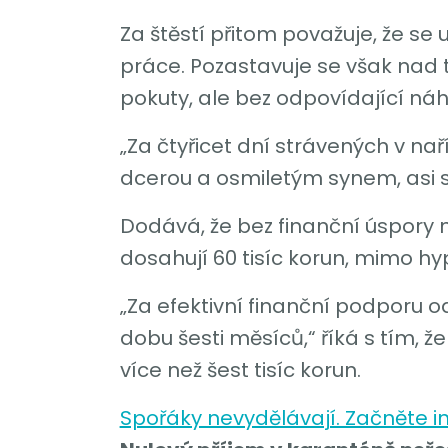
Za štěstí přitom považuje, že se
práce. Pozastavuje se však nad 
pokuty, ale bez odpovídající ná
„Za čtyřicet dní strávených v n
dcerou a osmiletým synem, asi si 
Dodává, že bez finanční úspory n
dosahují 60 tisíc korun, mimo hy
„Za efektivní finanční podporu o
dobu šesti měsíců,“ říká s tím, 
více než šest tisíc korun.
Spořáky nevydělávají. Začněte in