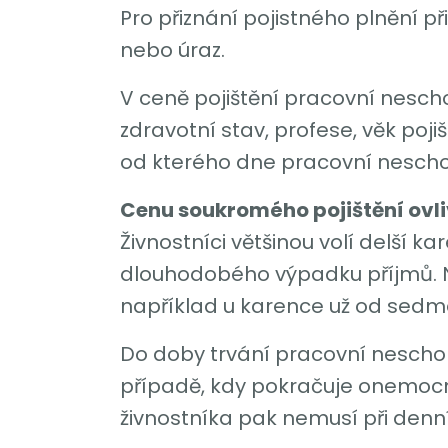
Pro přiznání pojistného plnění p
nebo úraz.
V ceně pojištění pracovní nescho
zdravotní stav, profese, věk poj
od kterého dne pracovní neschop
Cenu soukromého pojištění ovli
Živnostníci většinou volí delší 
dlouhodobého výpadku příjmů. Na
například u karence už od sed
Do doby trvání pracovní neschop
případě, kdy pokračuje onemocně
živnostníka pak nemusí při denní