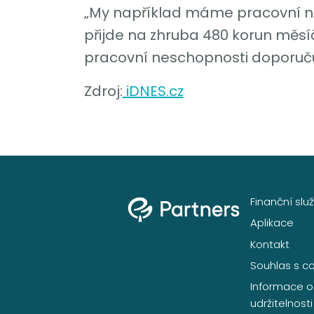
„My například máme pracovní ne
přijde na zhruba 480 korun měsí
pracovní neschopnosti doporučuje 
Zdroj:
iDNES.cz
Finanční slu
Aplikace
Kontakt
Souhlas s c
Informace o
udržitelnosti