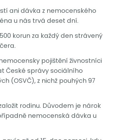
jistí ani dávka z nemocenského
téna u nás trvá deset dní.
500 korun za každý den strávený
čera.
nemocensky pojištění živnostníci
dat České správy sociálního
ch (OSVČ), z nichž pouhých 97
založit rodinu. Důvodem je nárok
 případně nemocenská dávka u