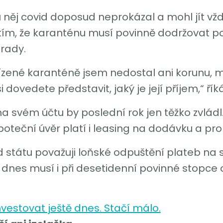
 u něj covid doposud neprokázal a mohl jít v
tím, že karanténu musí povinně dodržovat p
hrady.
ařízené karanténě jsem nedostal ani korunu,
dovedete představit, jaký je její příjem,“ říká
a svém účtu by poslední rok jen těžko zvládl
poteční úvěr platí i leasing na dodávku a pr
d státu považuji loňské odpuštění plateb na s
že dnes musí i při desetidenní povinné stopce
vestovat ještě dnes. Stačí málo.