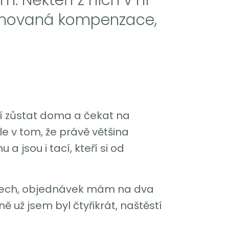
 plánovaná kompenzace,
ní zůstat doma a čekat na
e v tom, že právě většina
 jsou i tací, kteří si od
omech, objednávek mám na dva
 už jsem byl čtyřikrát, naštěstí