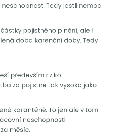
ní neschopnost. Tedy jestli nemoc
ástky pojistného plnění, ale i
zvolená doba karenční doby. Tedy
eší především riziko
ba za pojistné tak vysoká jako
ené karanténě. To jen ale v tom
pracovní neschopnosti
 za měsíc.