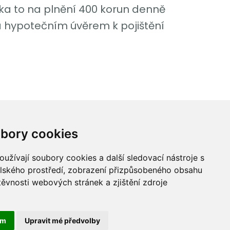
a to na plnění 400 korun denně
a hypotečním úvěrem k pojištění
bory cookies
užívají soubory cookies a další sledovací nástroje s
ices, a.s.
elského prostředí, zobrazení přizpůsobeného obsahu
,
těvnosti webových stránek a zjištění zdroje
00
ám
Upravit mé předvolby