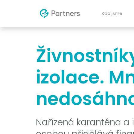
Kdo jsme
Živnostník
izolace. M
nedosáhn
Nařízená karanténa a iz
osobou přidělává finanč