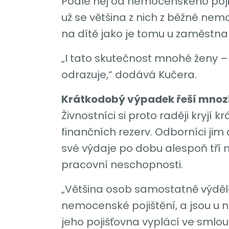
Podle něj od nemocenského pojišt
už se většina z nich z běžné nemo
na dítě jako je tomu u zaměstna
„I tato skutečnost mnohé ženy 
odrazuje,“ dodává Kučera.
Krátkodobý výpadek řeší mnozí 
Živnostníci si proto raději kryjí
finančních rezerv. Odborníci jim 
své výdaje po dobu alespoň tří m
pracovní neschopnosti.
„Většina osob samostatně výděleč
nemocenské pojištění, a jsou u ná
jeho pojišťovna vyplácí ve smlou