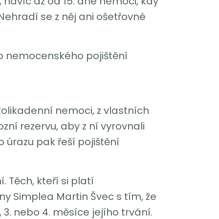
 navíc až od 15. dne nemoci, kdy
 Nehradí se z něj ani ošetřovné
ho nemocenského pojištění
kolikadenní nemoci, z vlastních
zní rezervu, aby z ní vyrovnali
 úrazu pak řeší pojištění
Těch, kteří si platí
vny Simplea Martin Švec s tím, že
. nebo 4. měsíce jejího trvání.