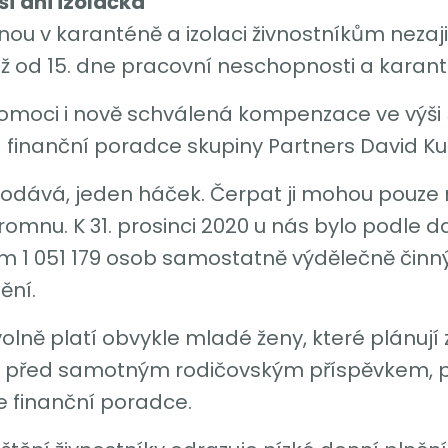
í ani izolačka
nou v karanténě a izolaci živnostníkům neza
jí až od 15. dne pracovní neschopnosti a karan
moci i nově schválená kompenzace ve výši 
á finanční poradce skupiny Partners David Ku
dodává, jeden háček. Čerpat ji mohou pouze 
romnu. K 31. prosinci 2020 u nás bylo podle 
m 1 051 179 osob samostatně výdělečně činný
ění.
lně platí obvykle mladé ženy, které plánují 
í před samotným rodičovským příspěvkem,
je finanční poradce.