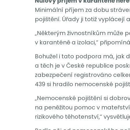
Nulový příjem v karanténě neřeš
Minimální příjem za dobu stráve
pojištění. Úřady ji totiž vypláce
„Některým živnostníkům může po
v karanténě a izolaci,“ připomín
Bohužel i tato podpora má, jak 
a těch je v České republice posk
zabezpečení registrováno celke
439 si hradilo nemocenské pojišt
„Nemocenské pojištění si dobrovo
na peněžitou pomoc v mateřstv
rizikového těhotenství,“ vysvětlu