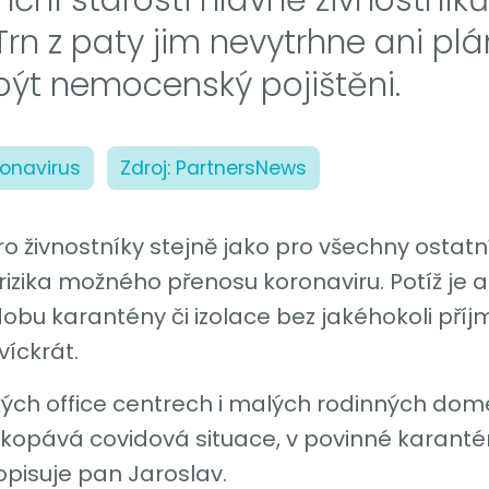
ů. Trn z paty jim nevytrhne ani
 být nemocenský pojištěni.
ronavirus
Zdroj: PartnersNews
 živnostníky stejně jako pro všechny ostat
zika možného přenosu koronaviru. Potíž je al
bu karantény či izolace bez jakéhokoli příjmu a
víckrát.
kých office centrech i malých rodinných d
kopává covidová situace, v povinné karanténě
opisuje pan Jaroslav.