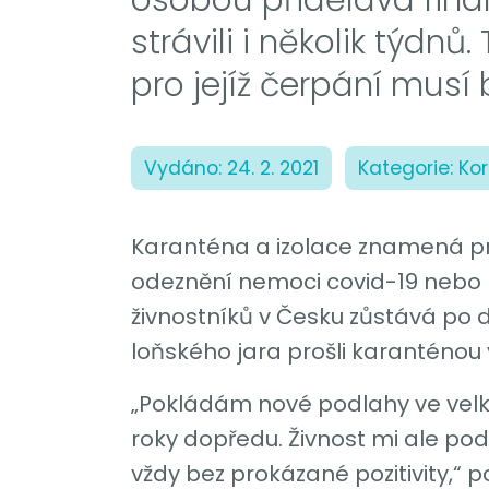
strávili i několik týdn
pro jejíž čerpání musí
Vydáno: 24. 2. 2021
Kategorie: Ko
Karanténa a izolace znamená pro
odeznění nemoci covid-19 nebo ri
živnostníků v Česku zůstává po do
loňského jara prošli karanténou 
„Pokládám nové podlahy ve vel
roky dopředu. Živnost mi ale pod
vždy bez prokázané pozitivity,“ p