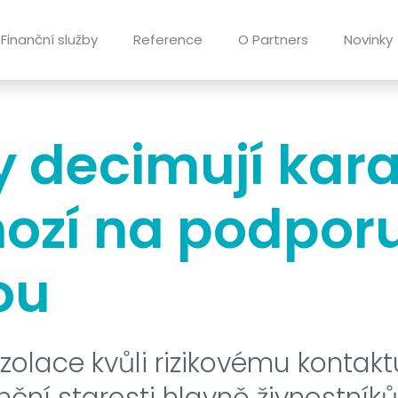
Finanční služby
Reference
O Partners
Novinky
y decimují kar
nozí na podpor
ou
olace kvůli rizikovému kontaktu
ní starosti hlavně živnostníkům