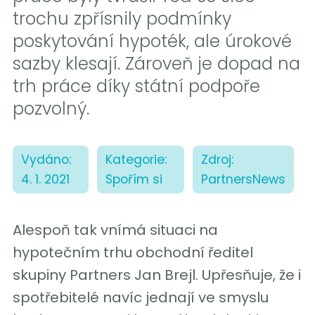
trochu zpřísnily podmínky
poskytování hypoték, ale úrokové
sazby klesají. Zároveň je dopad na
trh práce díky státní podpoře
pozvolný.
Vydáno:
Kategorie:
Zdroj:
4. 1. 2021
Spořím si
PartnersNews
Alespoň tak vnímá situaci na
hypotečním trhu obchodní ředitel
skupiny Partners Jan Brejl. Upřesňuje, že i
spotřebitelé navíc jednají ve smyslu