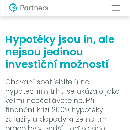
Hypotéky jsou in, ale
nejsou jedinou
investiční možností
Chování spotřebitelů na
hypotečním trhu se ukázalo jako
velmi neočekávatelné. Při
finanční krizí 2009 hypotéky
zdražily a dopady krize na trh
práce byly tvrdší. Teď se sice