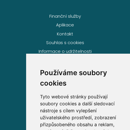
Finanční služby
Aplikace
Kontakt
Souhlas s cookies
Informace o udržitelnosti
Používáme soubory
Volejte zdarma na
cookies
800 63 63 63
Tyto webové stránky používají
soubory cookies a další sledovací
Sídlo společnosti
nástroje s cílem vylepšení
uživatelského prostředí, zobrazení
Partners Financial Services, a.s.
přizpůsobeného obsahu a reklam,
Prague Gate, 4. patro,